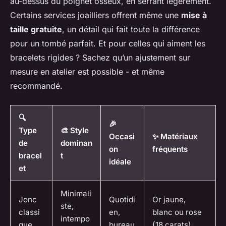
au-dessus du poignet osseux, en serrant légèrement.
Certains services joailliers offrent même une
mise à
taille gratuite
, un détail qui fait toute la différence
pour un tombé parfait. Et pour celles qui aiment les
bracelets rigides ? Sachez qu’un ajustement sur
mesure en atelier est possible - et même
recommandé.
🔍
🎉
Type
🎨 Style
Occasi
✨ Matériaux
de
dominan
on
fréquents
bracel
t
idéale
et
Minimali
Jonc
Quotidi
Or jaune,
ste,
classi
en,
blanc ou rose
intempo
que
bureau
(18 carats)