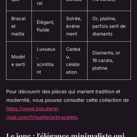
rel
Bracel
Soirée,
Or, platine,
Élégant,
et
événe
parfois serti de
fluide
maille
ment
diamants
Luxueux
Cadea
Diamants, or
Modèl
,
u,
18 carats,
e serti
scintilla
célébr
platine
nt
ation
Pour découvrir des pièces qui marient tradition et
modernité, vous pouvez consulter cette collection de
https://www.bijouterie-
rigal.com/fr/joaillerie/bracelets
.
Le jonc : l'élégance minimaliste qui