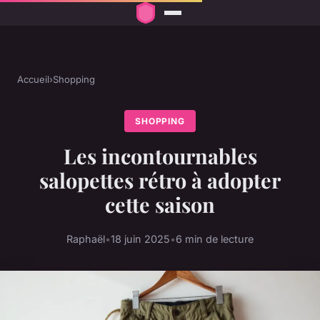
Accueil
›
Shopping
SHOPPING
Les incontournables
salopettes rétro à adopter
cette saison
Raphaël
•
18 juin 2025
•
6 min de lecture