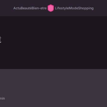
Actu
Beauté
Bien-etre
Lifestyle
Mode
Shopping
t
inin