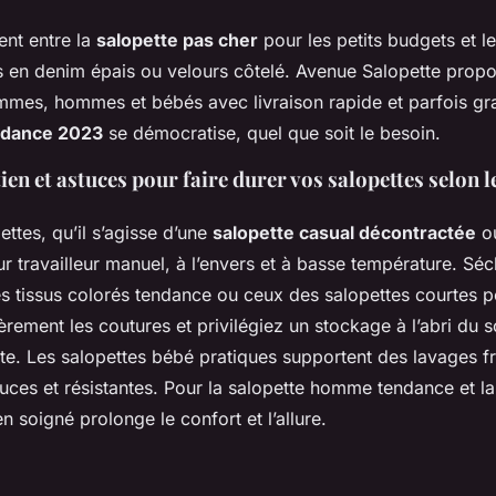
ent entre la
salopette pas cher
pour les petits budgets et 
en denim épais ou velours côtelé. Avenue Salopette propo
es, hommes et bébés avec livraison rapide et parfois grat
ndance 2023
se démocratise, quel que soit le besoin.
ien et astuces pour faire durer vos salopettes selon l
ttes, qu’il s’agisse d’une
salopette casual décontractée
ou
r travailleur manuel, à l’envers et à basse température. Séche
es tissus colorés tendance ou ceux des salopettes courtes 
èrement les coutures et privilégiez un stockage à l’abri du s
nte. Les salopettes bébé pratiques supportent des lavages f
uces et résistantes. Pour la salopette homme tendance et l
en soigné prolonge le confort et l’allure.