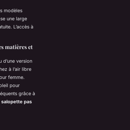
les modèles
se une large
uite. L’accès à
es matières et
 d’une version
z à l’air libre
pour femme.
oleil pour
réquents grâce à
a
salopette pas