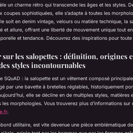
èle un charme rétro qui transcende les âges et les styles. 
x coupes sophistiquées, elle s’adapte à toutes les morpholo
le soit en denim vintage, velours ou matière technique, la s
é et allure, offrant une liberté de mouvement unique tout en
porelle et tendance. Découvrez des inspirations pour toute l
 sur les salopettes : définition, origines e
es styles incontournables
e SQuAD : la salopette est un vêtement composé principal
é par une bavette à bretelles réglables, historiquement por
Aujourd’hui, elle se décline en de multiples styles, matières
s les morphologies. Vous trouverez plus d’informations sur 
e.fr
.
’abord utilitaire, est vite devenue une pièce emblématique
siècle, prisée tant par les hommes que par les femmes grâc