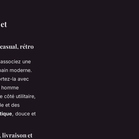
 et
 casual, rétro
 associez une
rbain moderne.
ortez-la avec
te homme
côté utilitaire,
de et des
tique
, douce et
 livraison et