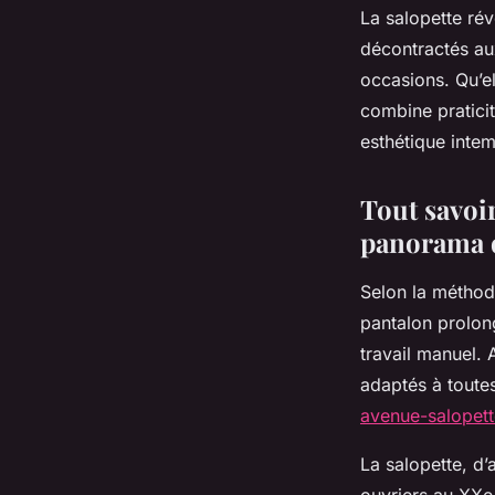
La salopette rév
décontractés au
occasions. Qu’el
combine praticit
esthétique intem
Tout savoir
panorama d
Selon la méthod
pantalon prolong
travail manuel. 
adaptés à toute
avenue-salopett
La salopette, d
ouvriers au XXe 