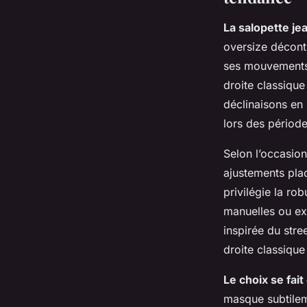
La salopette j
oversize décontr
ses mouvements 
droite classique
déclinaisons en 
lors des période
Selon l’occasio
ajustements plac
privilégie la ro
manuelles ou ex
inspirée du stre
droite classique 
Le choix se fai
masque subtileme