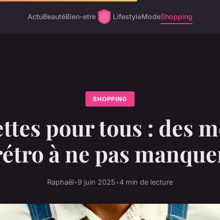
Actu
Beauté
Bien-etre
Lifestyle
Mode
Shopping
SHOPPING
ttes pour tous : des 
rétro à ne pas manque
Raphaël
•
9 juin 2025
•
4 min de lecture