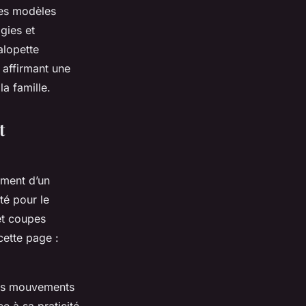
Des modèles
gies et
alopette
 affirmant une
a famille.
t
ement d’un
té pour le
 et coupes
cette page :
 des mouvements
e à sa praticité