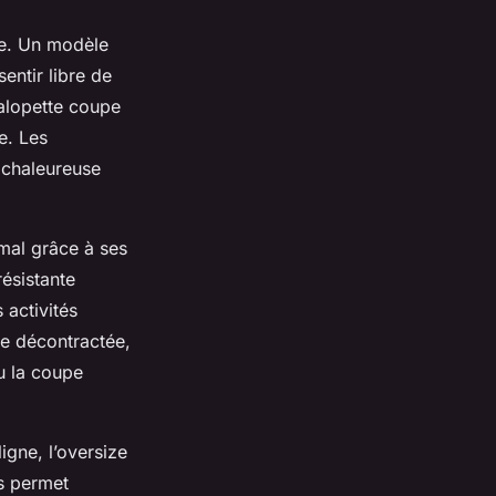
nce. Un modèle
entir libre de
salopette coupe
e. Les
 chaleureuse
mal grâce à ses
résistante
 activités
ze décontractée,
u la coupe
ligne, l’oversize
es permet