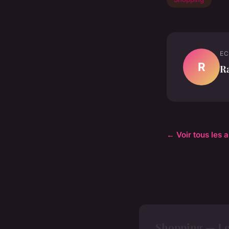
EC
R
R
← Voir tous les 
Shopping — Le