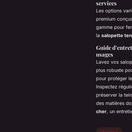
services
Les options vari
premium conçus 
gamme pour femm
la
salopette te
Guide d’entret
usages
Lavez vos salope
plus robuste pou
pour protéger l
Inspectez réguli
préserver la tei
des matières do
cher
, un entreti
Shopping