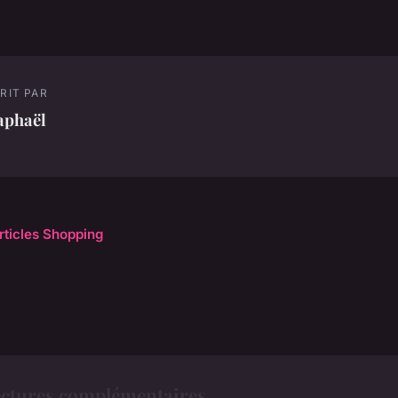
RIT PAR
aphaël
articles Shopping
ctures complémentaires