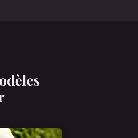
modèles
r