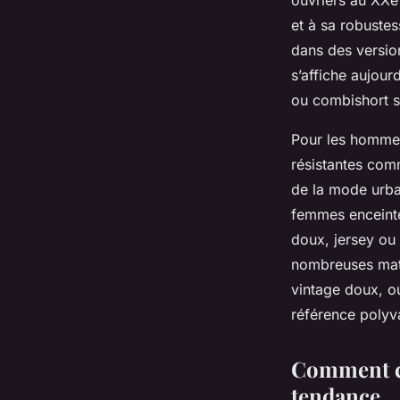
et à sa robustes
dans des versio
s’affiche aujour
ou combishort st
Pour les hommes
résistantes comm
de la mode urba
femmes enceinte
doux, jersey ou 
nombreuses mati
vintage doux, ou
référence polyva
Comment cho
tendance