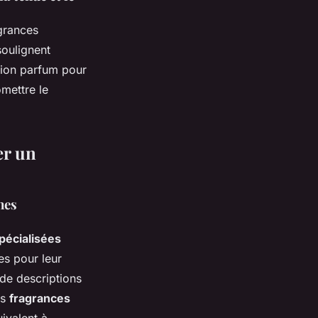
grances
soulignent
ction parfum pour
mettre le
er un
nes
pécialisées
es pour leur
 de descriptions
es
fragrances
ivalent à