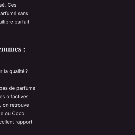
isé. Ces
 parfumé sans
libre parfait
femmes :
la qualité ?
upes de parfums
es olfactives
, on retrouve
lle ou Coco
ellent rapport