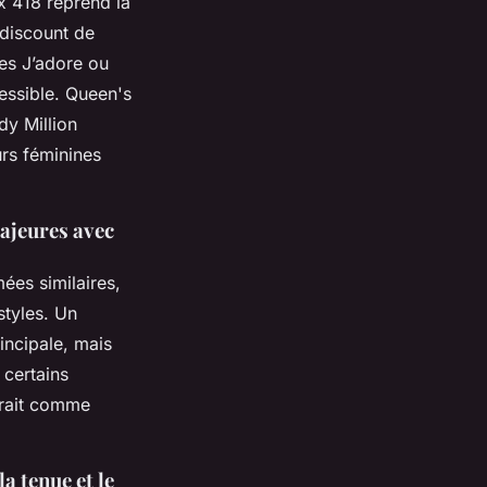
x 418 reprend la
 discount de
es J’adore ou
essible. Queen's
dy Million
urs féminines
majeures avec
ées similaires,
styles. Un
incipale, mais
 certains
trait comme
a tenue et le