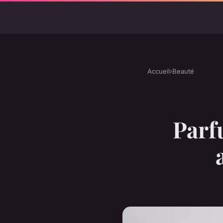
Accueil
›
Beauté
Parf