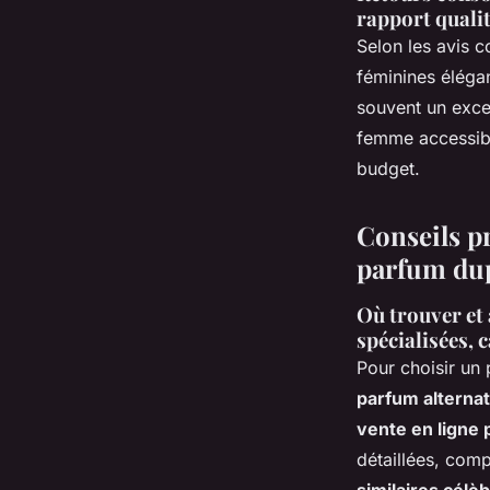
rapport quali
Selon les avis 
féminines élégan
souvent un excel
femme accessibl
budget.
Conseils pr
parfum dup
Où trouver et 
spécialisées, c
Pour choisir un
parfum alternat
vente en ligne 
détaillées, com
similaires célè