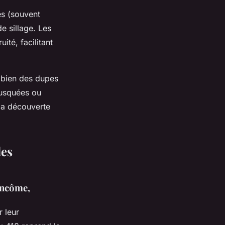
es (souvent
e sillage. Les
uité, facilitant
i bien des dupes
musquées ou
 la découverte
des
ancôme,
 leur