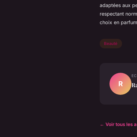
adaptées aux p
respectant norme
choix en parfums
Beauté
EC
R
R
← Voir tous les a