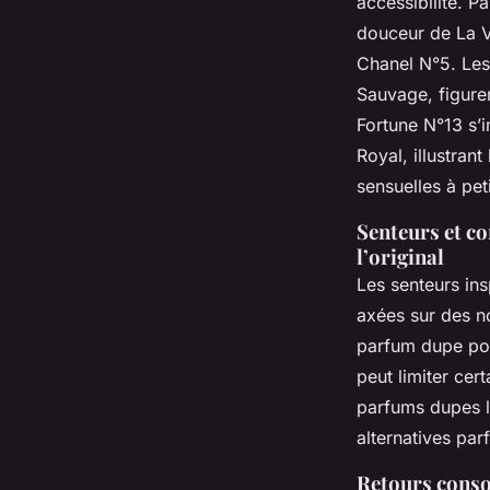
accessibilité. P
douceur de La V
Chanel N°5. Les
Sauvage, figure
Fortune N°13 s’
Royal, illustran
sensuelles à peti
Senteurs et co
l’original
Les senteurs in
axées sur des no
parfum dupe pou
peut limiter cer
parfums dupes lo
alternatives par
Retours consom