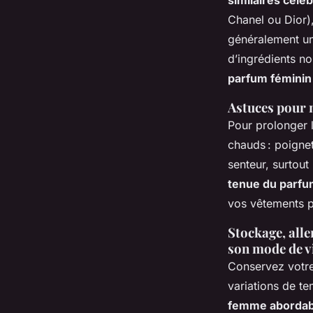
Chanel ou Dior),
généralement u
d’ingrédients n
parfum féminin
Astuces pour m
Pour prolonger 
chauds : poignet
senteur, surtou
tenue du parf
vos vêtements 
Stockage, aller
son mode de v
Conservez votr
variations de t
femme abordab