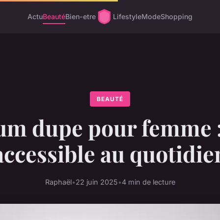
Actu
Beauté
Bien-etre
Lifestyle
Mode
Shopping
BEAUTÉ
um dupe pour femme :
accessible au quotidie
Raphaël
•
22 juin 2025
•
4 min de lecture