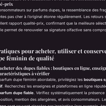
té-prix
consommateurs sur parfums dupes, la ressemblance des fra
tes pas cher à l’original étonne régulièrement. Les retours 
lent rapport qualité-prix, confirmant que la meilleure séle
e permet de renouveler sa signature olfactive sans compro
atiques pour acheter, utiliser et conserv
e féminin de qualité
acheter des dupes fiables : boutiques en ligne, enseig
aractéristiques à vérifier
 parfum dupe féminin abordable, privilégiez les
boutiques s
if
. Recherchez les enseignes et plateformes en ligne réputé
parfum dupe fiable
. Vérifiez systématiquement la présence
position, mention des allergènes, et avis consommateurs. L
bres
sont souvent classées par inspiration (par exemple, équ