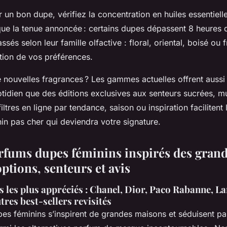
r un bon dupe, vérifiez la concentration en huiles essentiell
que la tenue annoncée : certains dupes dépassent 8 heures d
sés selon leur famille olfactive : floral, oriental, boisé ou fr
tion de vos préférences.
e nouvelles fragrances ? Les gammes actuelles offrent auss
otidien que des éditions exclusives aux senteurs sucrées, 
filtres en ligne par tendance, saison ou inspiration facilitent
in pas cher qui deviendra votre signature.
rfums dupes féminins inspirés des gran
ptions, senteurs et avis
s les plus appréciés : Chanel, Dior, Paco Rabanne, L
tres best-sellers revisités
es féminins s’inspirent de grandes maisons et séduisent par