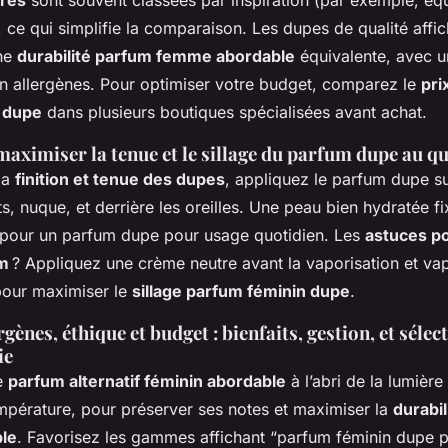
 ce qui simplifie la comparaison. Les dupes de qualité affic
ne
durabilité parfum femme abordable
équivalente, avec un
on allergènes. Pour optimiser votre budget, comparez le
pri
 dupe
dans plusieurs boutiques spécialisées avant achat.
aximiser la tenue et le sillage du parfum dupe au q
la
finition et tenue des dupes
, appliquez le parfum dupe su
s, nuque, et derrière les oreilles. Une peau bien hydratée f
t pour un parfum dupe pour usage quotidien. Les
astuces po
um
? Appliquez une crème neutre avant la vaporisation et vap
pour maximiser le
sillage parfum féminin dupe
.
gènes, éthique et budget : bienfaits, gestion, et sélec
ie
e
parfum alternatif féminin abordable
à l’abri de la lumière
empérature, pour préserver ses notes et maximiser la
durabi
le
. Favorisez les gammes affichant “parfum féminin dupe p