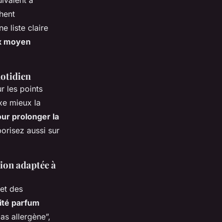
hent
e liste claire
x moyen
uotidien
r les points
ixe mieux la
ur prolonger la
orisez aussi sur
tion adaptée à
 et des
lité parfum
as allergène”,