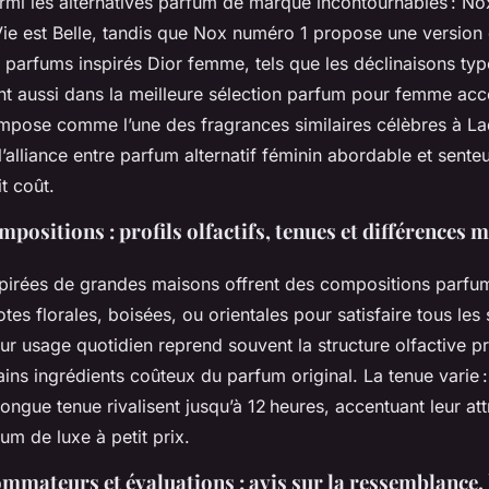
armi les alternatives parfum de marque incontournables : No
ie est Belle, tandis que Nox numéro 1 propose une version
 parfums inspirés Dior femme, tels que les déclinaisons typ
nt aussi dans la meilleure sélection parfum pour femme acc
impose comme l’une des fragrances similaires célèbres à La
t l’alliance entre parfum alternatif féminin abordable et sente
t coût.
mpositions : profils olfactifs, tenues et différences 
spirées de grandes maisons offrent des compositions parfum
tes florales, boisées, ou orientales pour satisfaire tous les 
r usage quotidien reprend souvent la structure olfactive pr
tains ingrédients coûteux du parfum original. La tenue varie :
ngue tenue rivalisent jusqu’à 12 heures, accentuant leur at
fum de luxe à petit prix.
mateurs et évaluations : avis sur la ressemblance, l